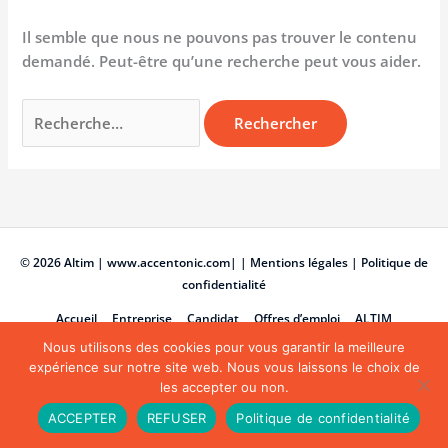
Il semble que nous ne pouvons pas trouver le contenu
demandé. Peut-être qu’une recherche peut vous aider.
© 2026
Altim
|
www.accentonic.com
|
| Mentions légales
|
Politique de
confidentialité
Accueil
Entreprise
Candidat
Offres d’emploi
ALTIM
Contact
Nous utilisons des cookies pour vous garantir la meilleure
expérience sur notre site web. Nous vous laissons le choix de
les accepter ou non.
ACCEPTER
REFUSER
Politique de confidentialité