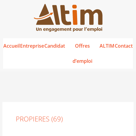
Aller
au
contenu
Accueil
Entreprise
Candidat
Offres
ALTIM
Contact
d’emploi
Rechercher :
PROPIERES (69)